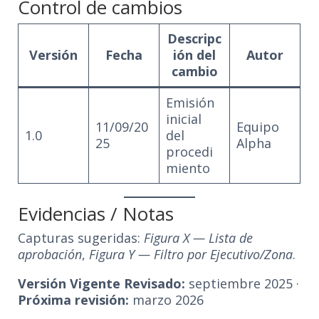
Control de cambios
Descripc
Versión
Fecha
ión del
Autor
cambio
Emisión
inicial
11/09/20
Equipo
1.0
del
25
Alpha
procedi
miento
Evidencias / Notas
Capturas sugeridas:
Figura X — Lista de
aprobación
,
Figura Y — Filtro por Ejecutivo/Zona
.
Versión Vigente Revisado:
septiembre 2025 ·
Próxima revisión:
marzo 2026